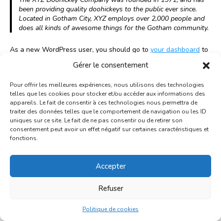
been providing quality doohickeys to the public ever since.
Located in Gotham City, XYZ employs over 2,000 people and
does all kinds of awesome things for the Gotham community.
As a new WordPress user, you should go to
your dashboard
to
delete this page and create new pages for your content. Have
Gérer le consentement
fun!
Pour offrir les meilleures expériences, nous utilisons des technologies
Partagez cette page / Share this page
telles que les cookies pour stocker et/ou accéder aux informations des
F
X
L
E
W
S
appareils. Le fait de consentir à ces technologies nous permettra de
a
i
m
h
h
traiter des données telles que le comportement de navigation ou les ID
uniques sur ce site. Le fait de ne pas consentir ou de retirer son
c
n
a
a
a
consentement peut avoir un effet négatif sur certaines caractéristiques et
e
k
i
t
r
fonctions.
b
e
l
s
e
o
d
A
o
I
p
Accepter
Grand Studio est soutenu par la Fédération Wallonie-
k
n
p
Bruxelles – Service général de la Création artistique et par
WBI, Wallonie Bruxelles International.
Refuser
Grand Studio fait partie du Réseau Grand Luxe.
Politique de cookies
© 2025 Tous droits réservés