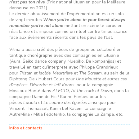
n’est pas ton rêve
(Prix national lituanien pour la Meilleure
danseuse en 2021).
Le dernier aboutissement de l’expérimentation est un solo
de vingt minutes
When you’re alone in your forest always
remember you’re not alone
mettant en scène le corps en
résistance et s’impose comme un rituel contre l‘impuissance
face aux événements récents dans les pays de l’Est.
Vilma a aussi créé des pièces de groupe ou collaboré en
tant que chorégraphe avec des compagnies en Lituanie
(Aura, Šeiko dance company, Nuepiko, Be kompanijos) et
travaillé en tant qu’interprète avec Philippe Grandrieux
pour
Tristan et Isolde
,
Meurtrière
et
The Scream
, au sein de la
Diphtong Cie / Hubert Colas pour
Une Mouette et autres cas
d’espèces
,
Désordre
et
Jeff Koons
, pour la compagnie
Mossoux-Bonté dans
ALECTO
,
At the crack of Dawn
, dans la
compagnie Dame de Pic / Karine Ponties pour les
pièces
Luciola
et
Le sourire des égarées
ainsi que pour
Vincent Thomasset, Karim bel Kacem, la compagnie
AutreMina / Mitia Fedotenko, la compagnie La Zampa, etc.
Infos et contacts