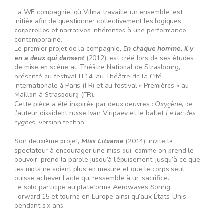
La WE compagnie, où Vilma travaille un ensemble, est
initiée afin de questionner collectivement les logiques
corporelles et narratives inhérentes à une performance
contemporaine.
Le premier projet de la compagnie,
En chaque homme, il y
en a deux qui dansent
(2012), est créé lors de ses études
de mise en scène au Théâtre National de Strasbourg,
présenté au festival JT14, au Théâtre de la Cité
Internationale à Paris (FR) et au festival « Premières » au
Maillon à Strasbourg (FR).
Cette pièce a été inspirée par deux oeuvres :
Oxygène
, de
l’auteur dissident russe Ivan Viripaev et le ballet
Le lac des
cygnes
, version techno.
Son deuxième projet,
Miss Lituanie
(2014), invite le
spectateur à encourager une miss qui, comme on prend le
pouvoir, prend la parole jusqu’à l’épuisement, jusqu’à ce que
les mots ne soient plus en mesure et que le corps seul
puisse achever l’acte qui ressemble à un sacrifice.
Le solo participe au plateforme Aerowaves Spring
Forward’15 et tourne en Europe ainsi qu’aux États-Unis
pendant six ans.