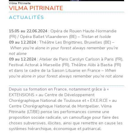
Vilma Pitrinaite
VILMA PITRINAITE
ACTUALITÉS
15.05 au 22.06.2024
: Opéra de Rouen Haute-Normandie
(FR) / Opéra Ballet Vlaanderen (BE) –
Tristan et Isolde
09 au 12.2024
: Théâtre Les Brigittines, Bruxelles (BE) –
When you’re alone in your forest always remember you’re
not alone
09 au 12.2024
: Atelier de Paris Carolyn Carlson à Paris (FR),
Festival Actoral à Marseille (FR), Théâtre Alibi à Bastia (FR)
et dans le cadre de la Saison Lituanie en France –
When
you’re alone in your forest always remember you’re not alone
Depuis sa formation en France, notamment grâce à «
EXTENSIONS » au Centre de Développement
Chorégraphique National de Toulouse et « EX.E.R.CE » au
Centre Chorégraphique National de Montpellier, Vilma
Pitrinaite (LT/BE) pense les performances comme une
proposition sociale radicale, un camouflage pour faire des
choses subversives, illicites, ainsi que remettre en cause les
systèmes hiérarchique, économique et patriarcal.