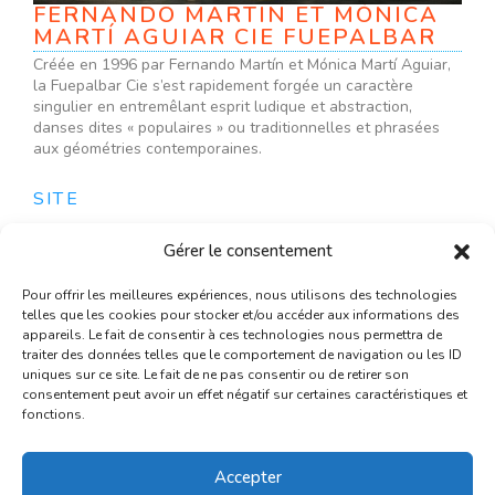
FERNANDO MARTIN ET MÓNICA
MARTÍ AGUIAR CIE FUEPALBAR
Créée en 1996 par Fernando Martín et Mónica Martí Aguiar,
la Fuepalbar Cie s’est rapidement forgée un caractère
singulier en entremêlant esprit ludique et abstraction,
danses dites « populaires » ou traditionnelles et phrasées
aux géométries contemporaines.
SITE
Gérer le consentement
Partagez cette page / Share this page
Pour offrir les meilleures expériences, nous utilisons des technologies
F
X
L
E
W
S
telles que les cookies pour stocker et/ou accéder aux informations des
appareils. Le fait de consentir à ces technologies nous permettra de
a
i
m
h
h
traiter des données telles que le comportement de navigation ou les ID
c
n
a
a
a
uniques sur ce site. Le fait de ne pas consentir ou de retirer son
e
k
i
t
r
consentement peut avoir un effet négatif sur certaines caractéristiques et
b
e
l
s
e
fonctions.
o
d
A
o
I
p
k
n
p
Accepter
Grand Studio est soutenu par la Fédération Wallonie-