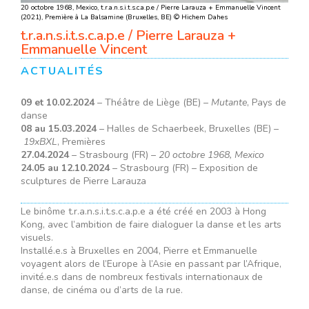
20 octobre 1968, Mexico, t.r.a.n.s.i.t.s.c.a.p.e / Pierre Larauza + Emmanuelle Vincent
Mutant
(2021), Première à La Balsamine (Bruxelles, BE) © Hichem Dahes
t.r.a.n.
t.r.a.n.s.i.t.s.c.a.p.e / Pierre Larauza +
Emmanuelle Vincent
ACTUALITÉS
09 et 10.02.2024
– Théâtre de Liège (BE) –
Mutante
, Pays de
danse
08 au 15.03.2024
– Halles de Schaerbeek, Bruxelles (BE) –
19xBXL
, Premières
27.04.2024
– Strasbourg (FR) –
20 octobre 1968, Mexico
24.05 au 12.10.2024
– Strasbourg (FR) – Exposition de
sculptures de Pierre Larauza
Le binôme t.r.a.n.s.i.t.s.c.a.p.e a été créé en 2003 à Hong
Kong, avec l’ambition de faire dialoguer la danse et les arts
visuels.
Installé.e.s à Bruxelles en 2004, Pierre et Emmanuelle
voyagent alors de l’Europe à l’Asie en passant par l’Afrique,
invité.e.s dans de nombreux festivals internationaux de
danse, de cinéma ou d’arts de la rue.